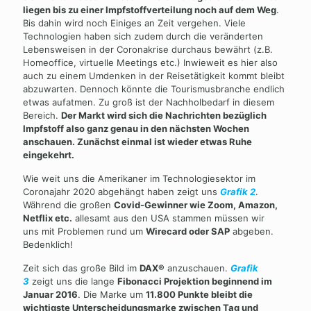
liegen bis zu einer Impfstoffverteilung noch auf dem Weg
.
Bis dahin wird noch Einiges an Zeit vergehen. Viele
Technologien haben sich zudem durch die veränderten
Lebensweisen in der Coronakrise durchaus bewährt (z.B.
Homeoffice, virtuelle Meetings etc.) Inwieweit es hier also
auch zu einem Umdenken in der Reisetätigkeit kommt bleibt
abzuwarten. Dennoch könnte die Tourismusbranche endlich
etwas aufatmen. Zu groß ist der Nachholbedarf in diesem
Bereich.
Der Markt wird sich die Nachrichten bezüglich
Impfstoff also ganz genau in den nächsten Wochen
anschauen. Zunächst einmal ist wieder etwas Ruhe
eingekehrt.
Wie weit uns die Amerikaner im Technologiesektor im
Coronajahr 2020 abgehängt haben zeigt uns
Grafik 2
.
Während die großen
Covid-Gewinner wie Zoom, Amazon,
Netflix etc.
allesamt aus den USA stammen müssen wir
uns mit Problemen rund um
Wirecard oder SAP
abgeben.
Bedenklich!
Zeit sich das große Bild im
DAX®
anzuschauen.
Grafik
3
zeigt uns die lange
Fibonacci Projektion beginnend im
Januar 2016
. Die Marke um
11.800 Punkte bleibt die
wichtigste Unterscheidungsmarke zwischen Tag und