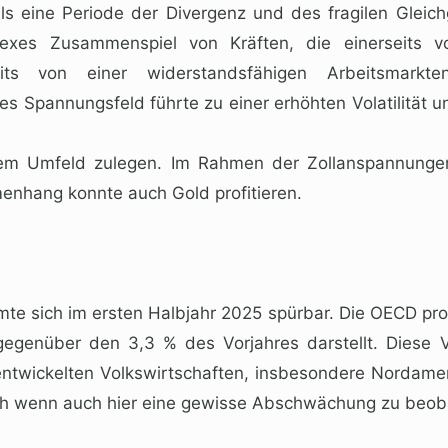
ls eine Periode der Divergenz und des fragilen Gleich
mplexes Zusammenspiel von Kräften, die einerseit
seits von einer widerstandsfähigen Arbeitsmark
s Spannungsfeld führte zu einer erhöhten Volatilität u
em Umfeld zulegen. Im Rahmen der Zollanspannungen s
nhang konnte auch Gold profitieren.
te sich im ersten Halbjahr 2025 spürbar. Die OECD pro
genüber den 3,3 % des Vorjahres darstellt. Diese Ve
 entwickelten Volkswirtschaften, insbesondere Nordame
ch wenn auch hier eine gewisse Abschwächung zu beob