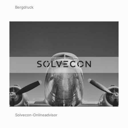
Bergdruck
Solvecon-Onlineadvisor