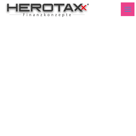
HDAX Kursindex KW07
24 1M