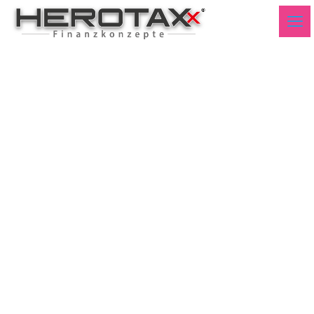
Dow in EUR va DAXK seit
09082007 Q1 2025